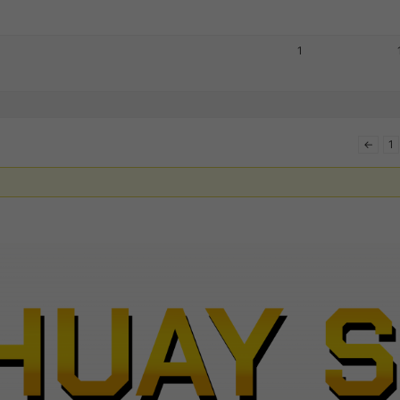
1
←
1