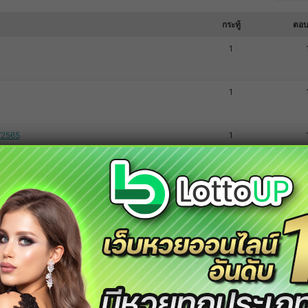
กระทู้
ตอบ
1
1
0/2565
1
1
0/2565
1
0/2565
1