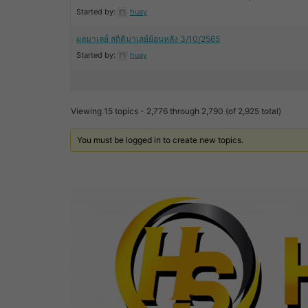
Started by:
huay
ผลมาเลย์ สถิติมาเลย์ย้อนหลัง 3/10/2565
Started by:
huay
Viewing 15 topics - 2,776 through 2,790 (of 2,925 total)
You must be logged in to create new topics.