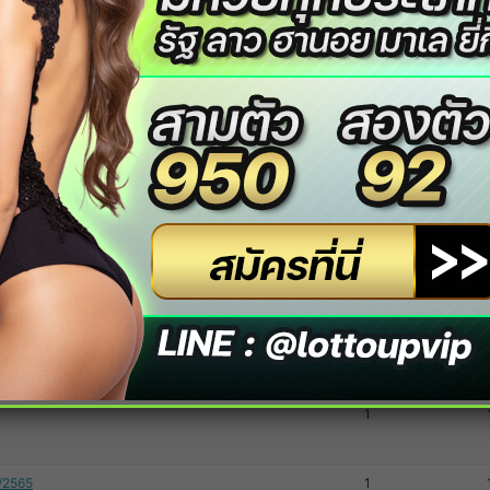
1
1
0/2565
1
1
0/2565
1
0/2565
1
1
0/2565
1