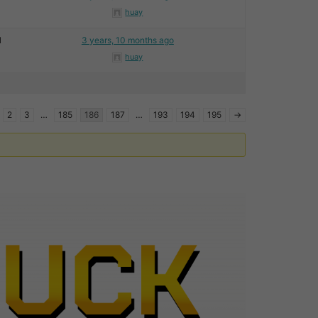
huay
1
3 years, 10 months ago
huay
2
3
…
185
186
187
…
193
194
195
→