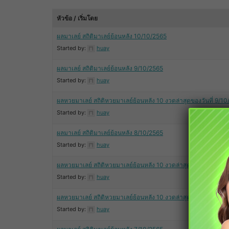
หัวข้อ / เริ่มโดย
ผลมาเลย์ สถิติมาเลย์ย้อนหลัง 10/10/2565
Started by:
huay
ผลมาเลย์ สถิติมาเลย์ย้อนหลัง 9/10/2565
Started by:
huay
ผลหวยมาเลย์ สถิติหวยมาเลย์ย้อนหลัง 10 งวดล่าสุดของวันที่ 9/1
Started by:
huay
ผลมาเลย์ สถิติมาเลย์ย้อนหลัง 8/10/2565
Started by:
huay
ผลหวยมาเลย์ สถิติหวยมาเลย์ย้อนหลัง 10 งวดล่าสุดของวันที่ 8/1
Started by:
huay
ผลหวยมาเลย์ สถิติหวยมาเลย์ย้อนหลัง 10 งวดล่าสุดของวันที่ 7/1
Started by:
huay