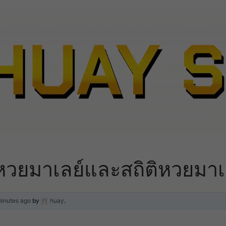
วยมาเลย์และสถิติหวยมาเ
minutes ago
by
huay
.