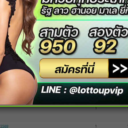
1
7/2569
1
1
7/2569
1
1
7/2569
1
1
7/2569
1