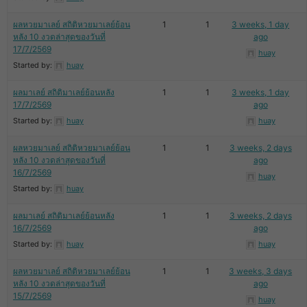
ผลหวยมาเลย์ สถิติหวยมาเลย์ย้อน
1
1
3 weeks, 1 day
หลัง 10 งวดล่าสุดของวันที่
ago
17/7/2569
huay
Started by:
huay
ผลมาเลย์ สถิติมาเลย์ย้อนหลัง
1
1
3 weeks, 1 day
17/7/2569
ago
Started by:
huay
huay
ผลหวยมาเลย์ สถิติหวยมาเลย์ย้อน
1
1
3 weeks, 2 days
หลัง 10 งวดล่าสุดของวันที่
ago
16/7/2569
huay
Started by:
huay
ผลมาเลย์ สถิติมาเลย์ย้อนหลัง
1
1
3 weeks, 2 days
16/7/2569
ago
Started by:
huay
huay
ผลหวยมาเลย์ สถิติหวยมาเลย์ย้อน
1
1
3 weeks, 3 days
หลัง 10 งวดล่าสุดของวันที่
ago
15/7/2569
huay