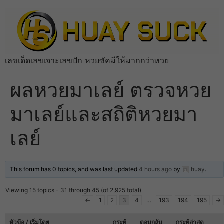
เลขเด็ดเลขเจาะเลขปัก หวยซัคมีให้มากกว่าหวย
ผลหวยมาเลย์ ตรวจหวย
มาเลย์และสถิติหวยมา
เลย์
This forum has 0 topics, and was last updated
4 hours ago
by
huay
.
Viewing 15 topics - 31 through 45 (of 2,925 total)
←
1
2
3
4
…
193
194
195
→
หัวข้อ / เริ่มโดย
กระทู้
ตอบกลับ
กระทู้ล่าสุด