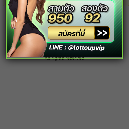
You must be logged in to reply to this topic.
เลขเด็ดเลขเจาะเลขปัก หวยซัคมีให้มากกว่าหวย
All rights reserved