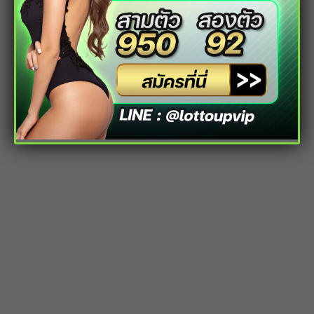
เลขเด็ดเลขเจาะเลขปัก หวยซัคมีให้มากกว่าหวย
All rights reserved