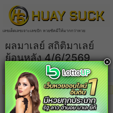
เลขเด็ดเลขเจาะเลขปัก หวยซัคมีให้มากกว่าหวย
ผลมาเลย์ สถิติมาเลย์
ย้อนหลัง 4/6/2569
×
This topic has 0 replies, 1 voice, and was last updated
2 months ago
by
huay
.
You must be logged in to reply to this topic.